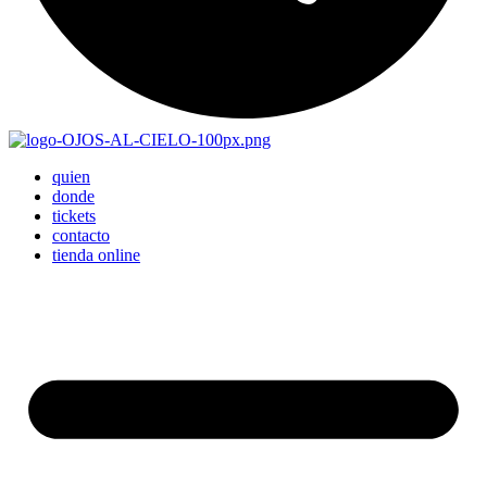
quien
donde
tickets
contacto
tienda online