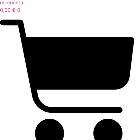
mi cuenta
0,00
€
0