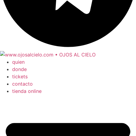
quien
donde
tickets
contacto
tienda online